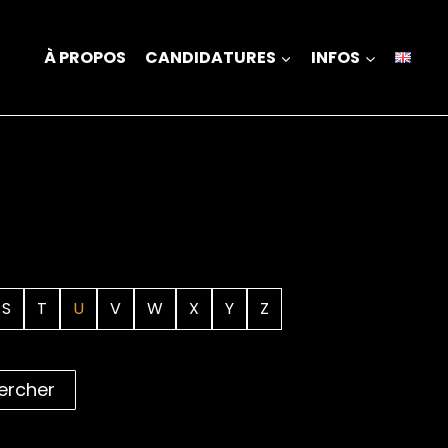
À PROPOS
CANDIDATURES
INFOS
S
T
U
V
W
X
Y
Z
ercher