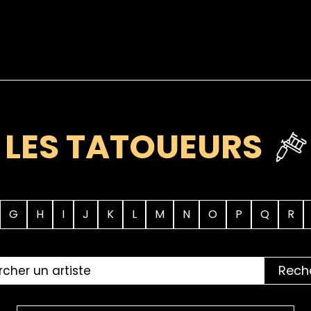
LES TATOUEURS
G
H
I
J
K
L
M
N
O
P
Q
R
Rech