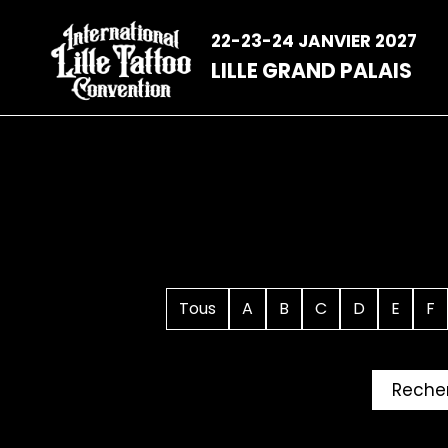
Aller
au
22-23-24 JANVIER 2027
contenu
LILLE GRAND PALAIS
Tous
A
B
C
D
E
F