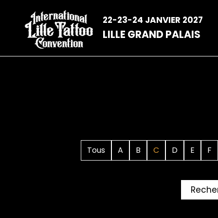
Aller
au
22-23-24 JANVIER 2027
contenu
LILLE GRAND PALAIS
Tous
A
B
C
D
E
F