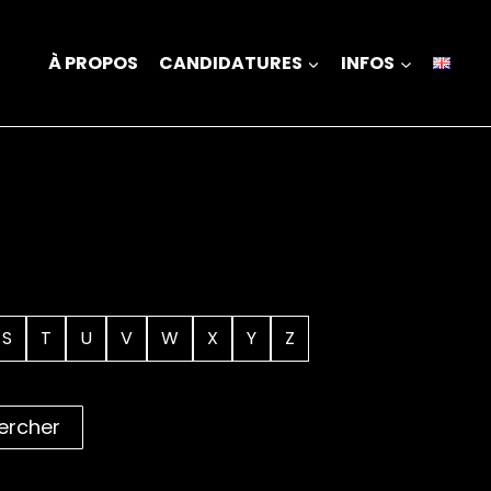
À PROPOS
CANDIDATURES
INFOS
S
T
U
V
W
X
Y
Z
ercher