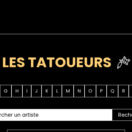
LES TATOUEURS
G
H
I
J
K
L
M
N
O
P
Q
R
Rech