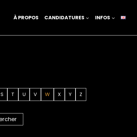
À PROPOS
CANDIDATURES
INFOS
S
T
U
V
W
X
Y
Z
ercher