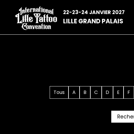
Aller
au
22-23-24 JANVIER 2027
contenu
LILLE GRAND PALAIS
Tous
A
B
C
D
E
F