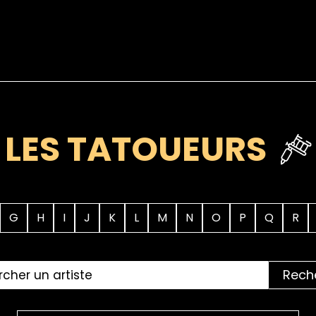
LES TATOUEURS
G
H
I
J
K
L
M
N
O
P
Q
R
Rech