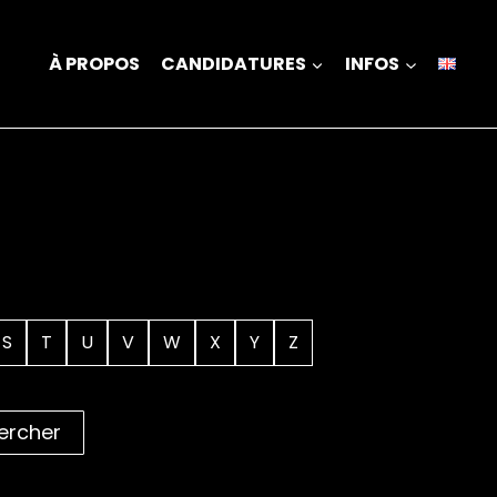
À PROPOS
CANDIDATURES
INFOS
S
T
U
V
W
X
Y
Z
ercher