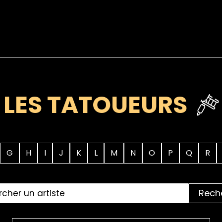
LES TATOUEURS
G
H
I
J
K
L
M
N
O
P
Q
R
Rech