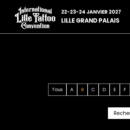
Aller
au
22-23-24 JANVIER 2027
contenu
LILLE GRAND PALAIS
Tous
A
B
C
D
E
F