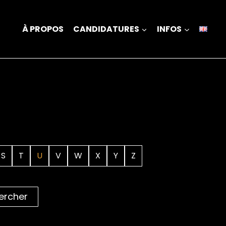
À PROPOS
CANDIDATURES
INFOS
S
T
U
V
W
X
Y
Z
ercher