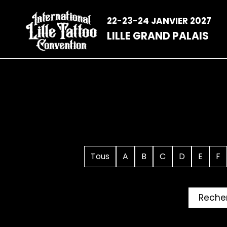
Aller
au
22-23-24 JANVIER 2027
contenu
LILLE GRAND PALAIS
Tous
A
B
C
D
E
F