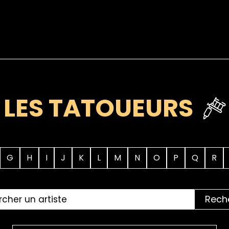
LES TATOUEURS
G
H
I
J
K
L
M
N
O
P
Q
R
Rech