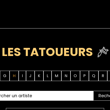
LES TATOUEURS
G
H
I
J
K
L
M
N
O
P
Q
R
Rech