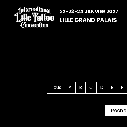
Aller
au
22-23-24 JANVIER 2027
contenu
LILLE GRAND PALAIS
Tous
A
B
C
D
E
F