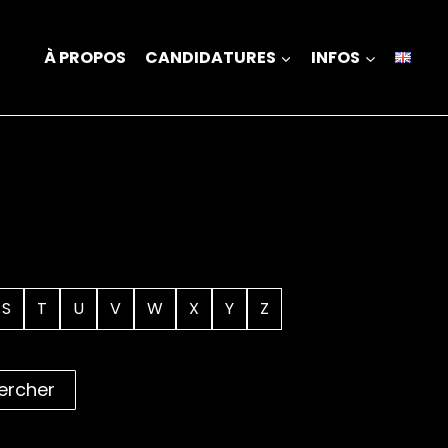
À PROPOS
CANDIDATURES
INFOS
S
T
U
V
W
X
Y
Z
ercher