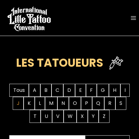
Aller
au
contenu
LES TATOUEURS
Tous
A
B
C
D
E
F
G
H
I
J
K
L
M
N
O
P
Q
R
S
T
U
V
W
X
Y
Z