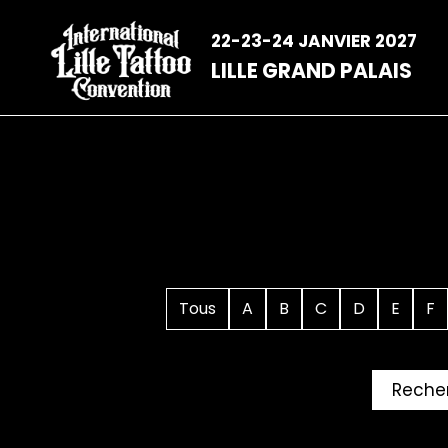
Aller
au
22-23-24 JANVIER 2027
contenu
LILLE GRAND PALAIS
Tous
A
B
C
D
E
F