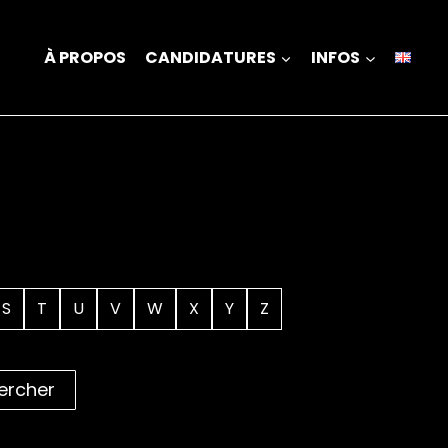
À PROPOS
CANDIDATURES
INFOS
S
T
U
V
W
X
Y
Z
ercher