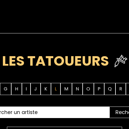
LES TATOUEURS
G
H
I
J
K
L
M
N
O
P
Q
R
Rech