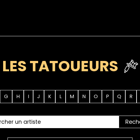
LES TATOUEURS
G
H
I
J
K
L
M
N
O
P
Q
R
Rech