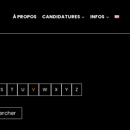
À PROPOS
CANDIDATURES
INFOS
S
T
U
V
W
X
Y
Z
ercher