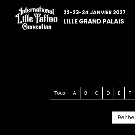
Aller
au
22-23-24 JANVIER 2027
contenu
LILLE GRAND PALAIS
Tous
A
B
C
D
E
F