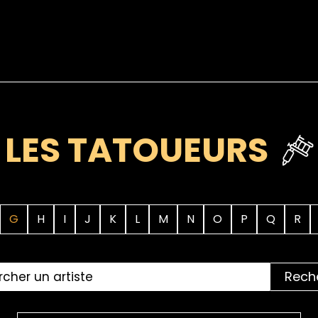
LES TATOUEURS
G
H
I
J
K
L
M
N
O
P
Q
R
Rech