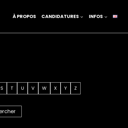
À PROPOS
CANDIDATURES
INFOS
S
T
U
V
W
X
Y
Z
ercher