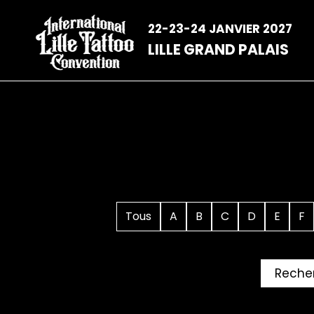
Aller
au
22-23-24 JANVIER 2027
contenu
LILLE GRAND PALAIS
Tous
A
B
C
D
E
F