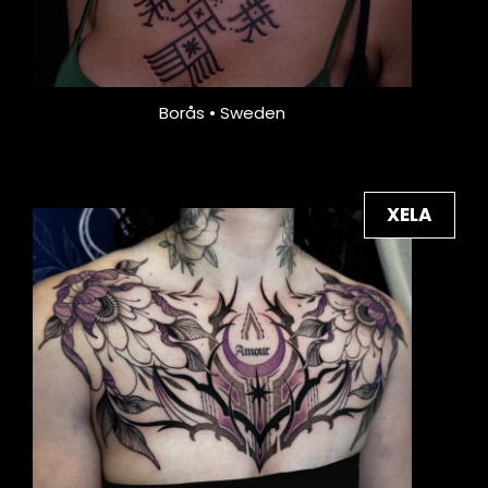
Borås • Sweden
XELA