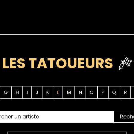
LES TATOUEURS
G
H
I
J
K
L
M
N
O
P
Q
R
Rech