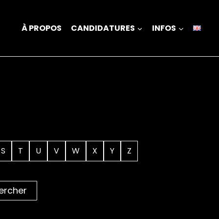
À PROPOS
CANDIDATURES
INFOS
S
T
U
V
W
X
Y
Z
ercher